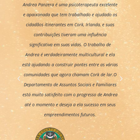
Andrea Panzera é uma psicoterapeuta excelente
e apaixonada que tem trabalhado e ajudado os
p
cidadãos itinerantes em Cork, Irlanda, e suas
An
contribuições tiveram uma influência
vin
significativa em suas vidas. O trabalho de
par
Andrea é verdadeiramente multicultural e ela
n
está ajudando a construir pontes entre as várias
comunidades que agora chamam Cork de lar.O
P
N
Departamento de Assuntos Sociais e Familiares
r
e
e
x
está muito satisfeito com o progresso de Andrea
v
t
até o momento e deseja a ela sucesso em seus
i
empreendimentos futuros.
o
u
s