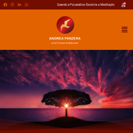
Ir
Quando a Psicanálise Encontra a Meditação
EN
para
o
conteúdo
Men
ANDREA PANZERA
Autor, Psicanalista & Educador