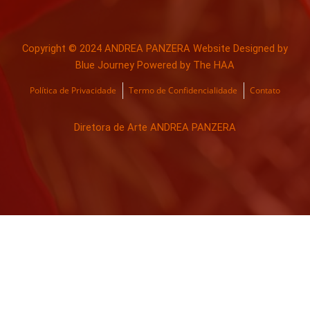
Copyright © 2024 ANDREA PANZERA Website Designed by
Blue Journey Powered by The HAA
Política de Privacidade
Termo de Confidencialidade
Contato
Diretora de Arte ANDREA PANZERA