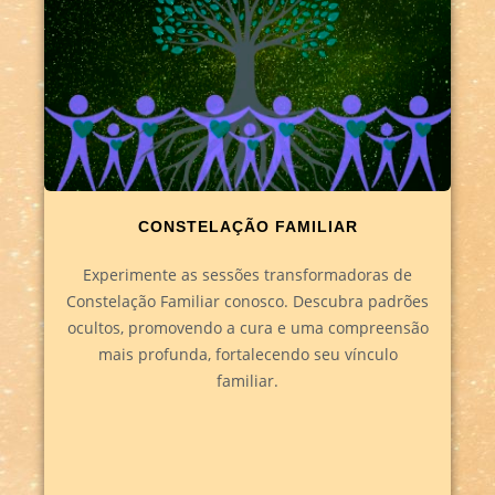
CONSTELAÇÃO FAMILIAR
Experimente as sessões transformadoras de
Constelação Familiar conosco. Descubra padrões
ocultos, promovendo a cura e uma compreensão
mais profunda, fortalecendo seu vínculo
familiar.